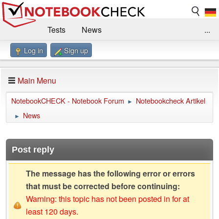
Tests
News
...
Log in
Sign up
Benchmarks / Technik
Externe Tests
Kaufberatung
Deals
Suche
Jobs
Main Menu
Forum
Impressum
NotebookCHECK - Notebook Forum
Notebookcheck Artikel
►
News
►
Post reply
The message has the following error or errors
that must be corrected before continuing:
Warning: this topic has not been posted in for at
least 120 days.