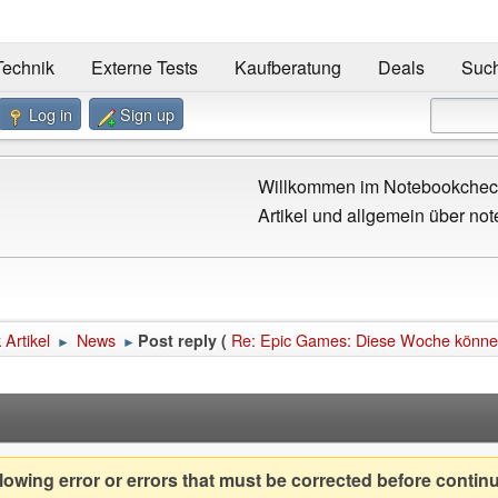
Technik
Externe Tests
Kaufberatung
Deals
Suc
Log in
Sign up
Willkommen im Notebookcheck
Artikel und allgemein über not
Artikel
News
Re: Epic Games: Diese Woche könne
Post reply (
►
►
owing error or errors that must be corrected before contin