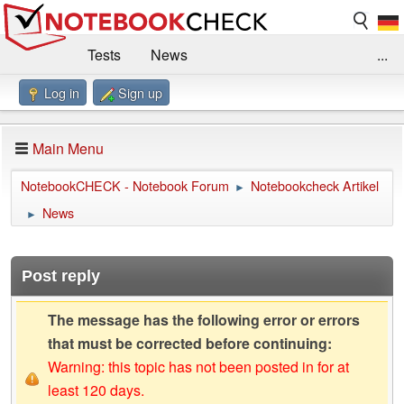
Tests
News
...
Log in
Sign up
Benchmarks / Technik
Externe Tests
Kaufberatung
Deals
Suche
Jobs
Main Menu
Forum
Impressum
NotebookCHECK - Notebook Forum
Notebookcheck Artikel
►
News
►
Post reply
The message has the following error or errors
that must be corrected before continuing:
Warning: this topic has not been posted in for at
least 120 days.