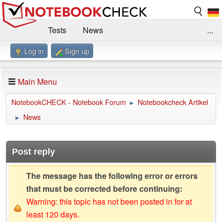
Tests
News
...
Log in
Sign up
Benchmarks / Technik
Externe Tests
Kaufberatung
Deals
Suche
Jobs
Main Menu
Forum
Impressum
NotebookCHECK - Notebook Forum
Notebookcheck Artikel
►
News
►
Post reply
The message has the following error or errors
that must be corrected before continuing:
Warning: this topic has not been posted in for at
least 120 days.