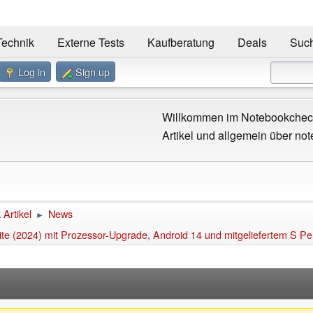
Technik
Externe Tests
Kaufberatung
Deals
Suc
Log in
Sign up
Willkommen im Notebookcheck
Artikel und allgemein über not
Artikel
News
►
te (2024) mit Prozessor-Upgrade, Android 14 und mitgeliefertem S P