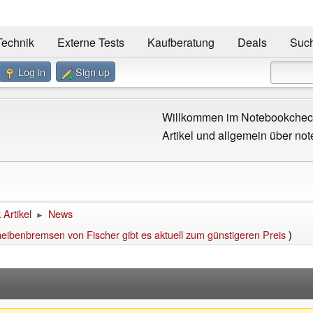
Technik
Externe Tests
Kaufberatung
Deals
Suc
Log in
Sign up
Willkommen im Notebookcheck
Artikel und allgemein über not
Artikel
News
►
heibenbremsen von Fischer gibt es aktuell zum günstigeren Preis
)