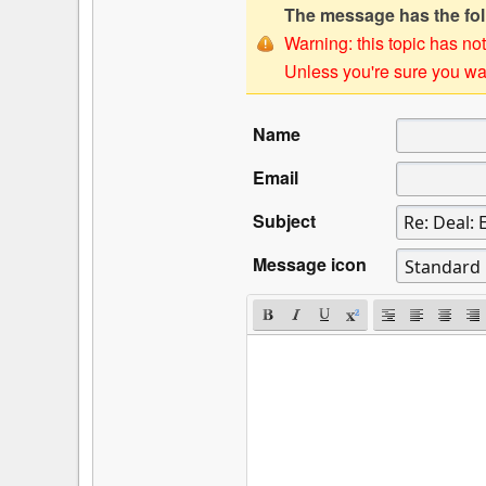
The message has the foll
Warning: this topic has not
Unless you're sure you wan
Name
Email
Subject
Message icon