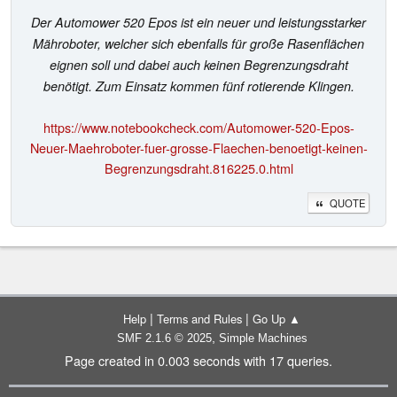
Der Automower 520 Epos ist ein neuer und leistungsstarker
Mähroboter, welcher sich ebenfalls für große Rasenflächen
eignen soll und dabei auch keinen Begrenzungsdraht
benötigt. Zum Einsatz kommen fünf rotierende Klingen.
https://www.notebookcheck.com/Automower-520-Epos-
Neuer-Maehroboter-fuer-grosse-Flaechen-benoetigt-keinen-
Begrenzungsdraht.816225.0.html
QUOTE
|
|
Help
Terms and Rules
Go Up ▲
,
SMF 2.1.6 © 2025
Simple Machines
Page created in 0.003 seconds with 17 queries.