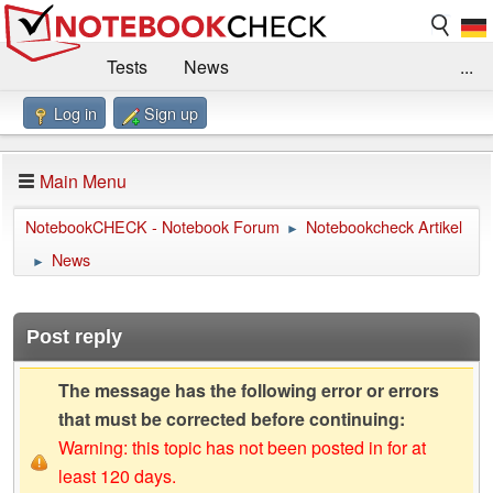
Tests
News
...
Log in
Sign up
Benchmarks / Technik
Externe Tests
Kaufberatung
Deals
Suche
Jobs
Main Menu
Forum
Impressum
NotebookCHECK - Notebook Forum
Notebookcheck Artikel
►
News
►
Post reply
The message has the following error or errors
that must be corrected before continuing:
Warning: this topic has not been posted in for at
least 120 days.