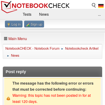
Tests
News
...
Log in
Sign up
Benchmarks / Technik
Externe Tests
Kaufberatung
Deals
Suche
Jobs
Main Menu
Forum
Impressum
NotebookCHECK - Notebook Forum
Notebookcheck Artikel
►
News
►
Post reply
The message has the following error or errors
that must be corrected before continuing:
Warning: this topic has not been posted in for at
least 120 days.