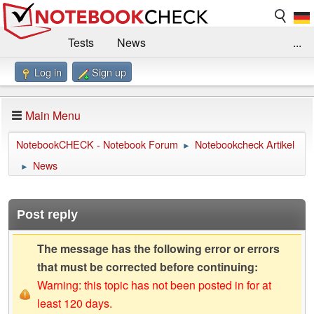
Tests
News
...
Log in
Sign up
Benchmarks / Technik
Externe Tests
Kaufberatung
Deals
Suche
Jobs
Main Menu
Forum
Impressum
NotebookCHECK - Notebook Forum
Notebookcheck Artikel
►
News
►
Post reply
The message has the following error or errors
that must be corrected before continuing:
Warning: this topic has not been posted in for at
least 120 days.