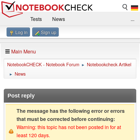
Tests
News
...
Log in
Sign up
Benchmarks / Technik
Externe Tests
Kaufberatung
Deals
Suche
Jobs
Main Menu
Forum
Impressum
NotebookCHECK - Notebook Forum
Notebookcheck Artikel
►
News
►
Post reply
The message has the following error or errors
that must be corrected before continuing:
Warning: this topic has not been posted in for at
least 120 days.