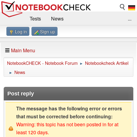
Tests
News
...
Log in
Sign up
Benchmarks / Technik
Externe Tests
Kaufberatung
Deals
Suche
Jobs
Main Menu
Forum
Impressum
NotebookCHECK - Notebook Forum
Notebookcheck Artikel
►
News
►
Post reply
The message has the following error or errors
that must be corrected before continuing:
Warning: this topic has not been posted in for at
least 120 days.