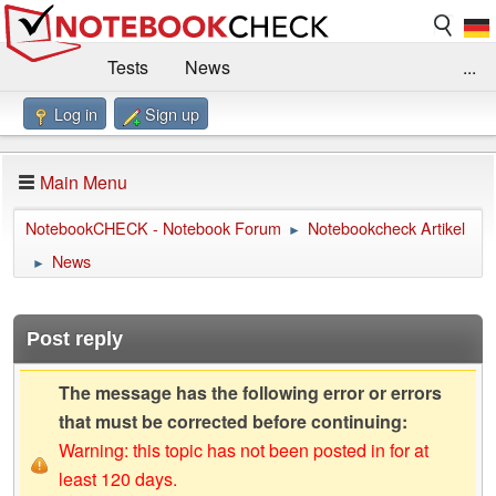
Tests
News
...
Log in
Sign up
Benchmarks / Technik
Externe Tests
Kaufberatung
Deals
Suche
Jobs
Main Menu
Forum
Impressum
NotebookCHECK - Notebook Forum
Notebookcheck Artikel
►
News
►
Post reply
The message has the following error or errors
that must be corrected before continuing:
Warning: this topic has not been posted in for at
least 120 days.