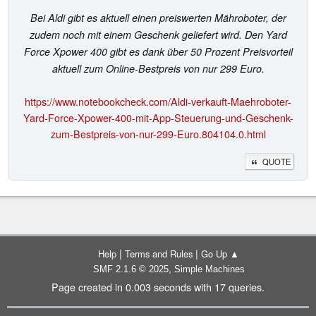
Bei Aldi gibt es aktuell einen preiswerten Mähroboter, der
zudem noch mit einem Geschenk geliefert wird. Den Yard
Force Xpower 400 gibt es dank über 50 Prozent Preisvorteil
aktuell zum Online-Bestpreis von nur 299 Euro.
https://www.notebookcheck.com/Aldi-verkauft-Maehroboter-
Yard-Force-Xpower-400-mit-App-Steuerung-und-Geschenk-
zum-Bestpreis-von-nur-299-Euro.804104.0.html
QUOTE
|
|
Help
Terms and Rules
Go Up ▲
,
SMF 2.1.6 © 2025
Simple Machines
Page created in 0.003 seconds with 17 queries.