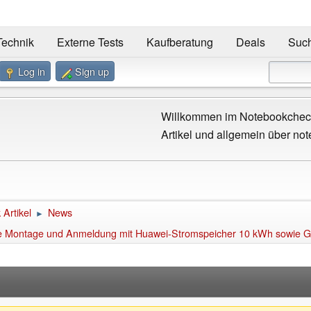
Technik
Externe Tests
Kaufberatung
Deals
Suc
Log in
Sign up
Willkommen im Notebookcheck
Artikel und allgemein über not
Artikel
News
►
ve Montage und Anmeldung mit Huawei-Stromspeicher 10 kWh sowie Gl