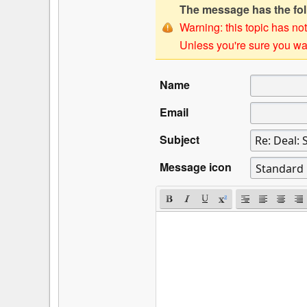
The message has the foll
Warning: this topic has not
Unless you're sure you wan
Name
Email
Subject
Message icon