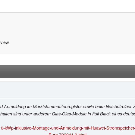
view
nd Anmeldung im Marktstammdatenregister sowie beim Netzbetreiber 
thalten sind unter anderem Glas-Glas-Module in Full Black eines deut
-10-kWp-inklusive-Montage-und-Anmeldung-mit-Huawei-Stromspeicher-
Euro.792941.0.html