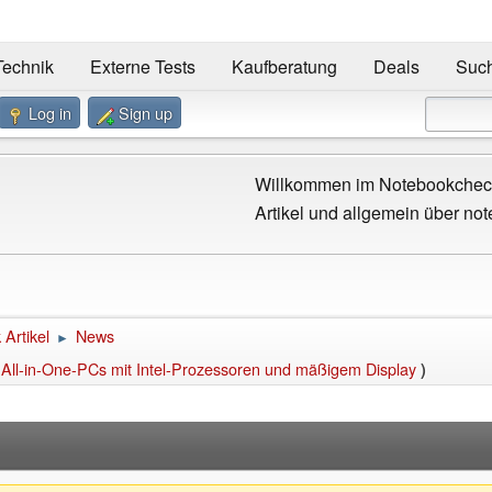
Technik
Externe Tests
Kaufberatung
Deals
Suc
Log in
Sign up
Willkommen im Notebookcheck
Artikel und allgemein über not
Artikel
News
►
All-in-One-PCs mit Intel-Prozessoren und mäßigem Display
)