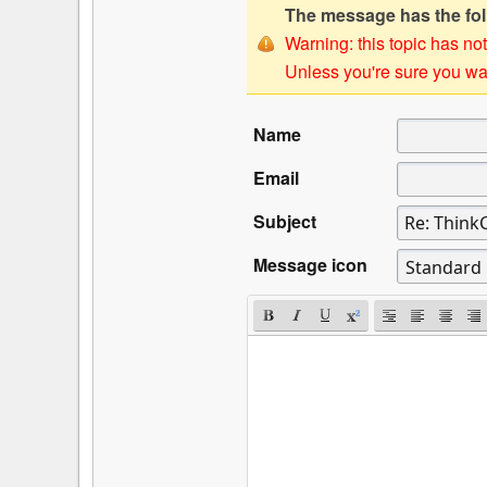
The message has the foll
Warning: this topic has not
Unless you're sure you wan
Name
Email
Subject
Message icon