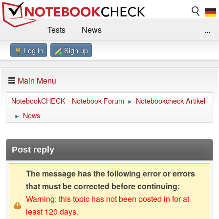
Tests
News
...
Log in
Sign up
Benchmarks / Technik
Externe Tests
Kaufberatung
Deals
Suche
Jobs
Main Menu
Forum
Impressum
NotebookCHECK - Notebook Forum
Notebookcheck Artikel
►
News
►
Post reply
The message has the following error or errors
that must be corrected before continuing:
Warning: this topic has not been posted in for at
least 120 days.