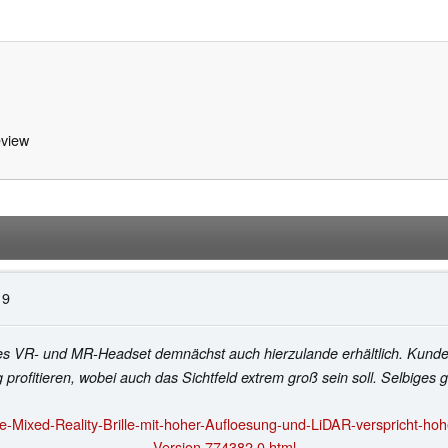
view
19
iches VR- und MR-Headset demnächst auch hierzulande erhältlich. Kun
 profitieren, wobei auch das Sichtfeld extrem groß sein soll. Selbiges g
-Mixed-Reality-Brille-mit-hoher-Aufloesung-und-LiDAR-verspricht-ho
Version.774382.0.html