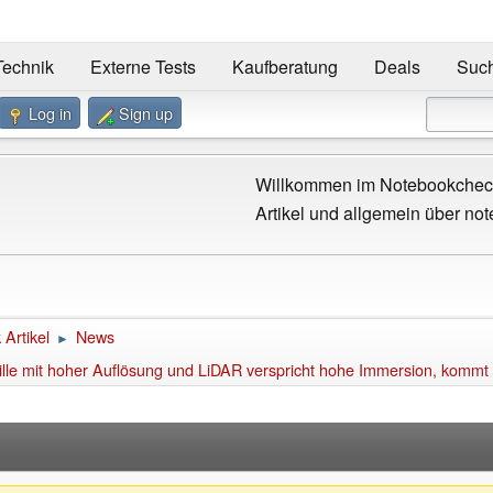
Technik
Externe Tests
Kaufberatung
Deals
Suc
Log in
Sign up
Willkommen im Notebookcheck
Artikel und allgemein über not
Artikel
News
►
ille mit hoher Auflösung und LiDAR verspricht hohe Immersion, kommt 