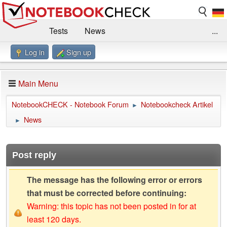
Tests
News
...
Log in
Sign up
Benchmarks / Technik
Externe Tests
Kaufberatung
Deals
Suche
Jobs
Main Menu
Forum
Impressum
NotebookCHECK - Notebook Forum
Notebookcheck Artikel
►
News
►
Post reply
The message has the following error or errors
that must be corrected before continuing:
Warning: this topic has not been posted in for at
least 120 days.