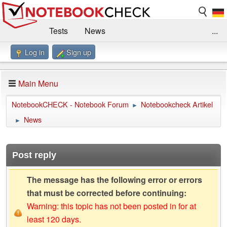
Tests
News
...
Log in
Sign up
Benchmarks / Technik
Externe Tests
Kaufberatung
Deals
Suche
Jobs
Main Menu
Forum
Impressum
NotebookCHECK - Notebook Forum
Notebookcheck Artikel
►
News
►
Post reply
The message has the following error or errors
that must be corrected before continuing:
Warning: this topic has not been posted in for at
least 120 days.