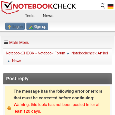
Tests
News
...
Log in
Sign up
Benchmarks / Technik
Externe Tests
Kaufberatung
Deals
Suche
Jobs
Main Menu
Forum
Impressum
NotebookCHECK - Notebook Forum
Notebookcheck Artikel
►
News
►
Post reply
The message has the following error or errors
that must be corrected before continuing:
Warning: this topic has not been posted in for at
least 120 days.