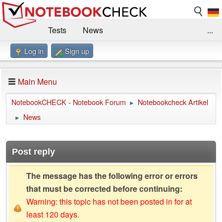
Tests
News
...
Log in
Sign up
Benchmarks / Technik
Externe Tests
Kaufberatung
Deals
Suche
Jobs
Main Menu
Forum
Impressum
NotebookCHECK - Notebook Forum
Notebookcheck Artikel
►
News
►
Post reply
The message has the following error or errors
that must be corrected before continuing:
Warning: this topic has not been posted in for at
least 120 days.