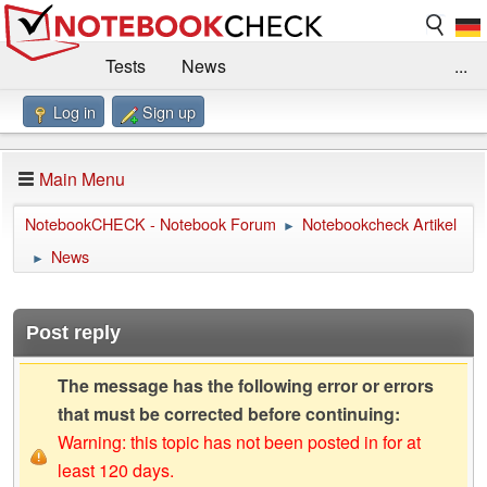
Tests
News
...
Log in
Sign up
Benchmarks / Technik
Externe Tests
Kaufberatung
Deals
Suche
Jobs
Main Menu
Forum
Impressum
NotebookCHECK - Notebook Forum
Notebookcheck Artikel
►
News
►
Post reply
The message has the following error or errors
that must be corrected before continuing:
Warning: this topic has not been posted in for at
least 120 days.