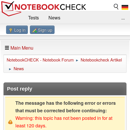
Tests
News
...
Log in
Sign up
Benchmarks / Technik
Externe Tests
Kaufberatung
Deals
Suche
Jobs
Main Menu
Forum
Impressum
NotebookCHECK - Notebook Forum
Notebookcheck Artikel
►
News
►
Post reply
The message has the following error or errors
that must be corrected before continuing:
Warning: this topic has not been posted in for at
least 120 days.