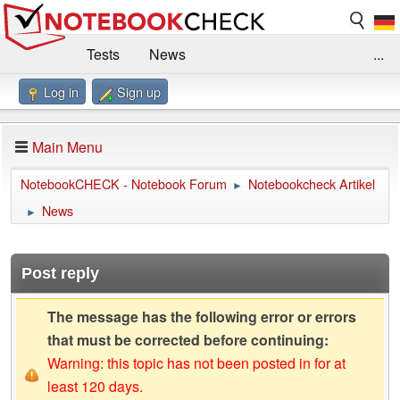
Tests
News
...
Log in
Sign up
Benchmarks / Technik
Externe Tests
Kaufberatung
Deals
Suche
Jobs
Main Menu
Forum
Impressum
NotebookCHECK - Notebook Forum
Notebookcheck Artikel
►
News
►
Post reply
The message has the following error or errors
that must be corrected before continuing:
Warning: this topic has not been posted in for at
least 120 days.