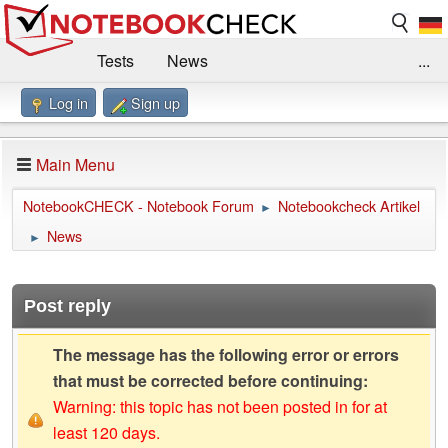
Tests
News
...
Log in
Sign up
Benchmarks / Technik
Externe Tests
Kaufberatung
Deals
Suche
Jobs
Main Menu
Forum
Impressum
NotebookCHECK - Notebook Forum
Notebookcheck Artikel
►
News
►
Post reply
The message has the following error or errors
that must be corrected before continuing:
Warning: this topic has not been posted in for at
least 120 days.