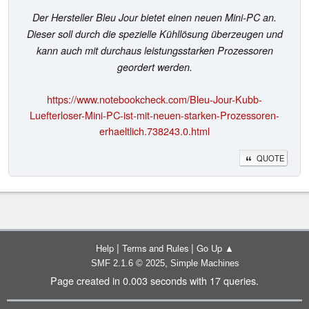
Der Hersteller Bleu Jour bietet einen neuen Mini-PC an.
Dieser soll durch die spezielle Kühllösung überzeugen und
kann auch mit durchaus leistungsstarken Prozessoren
geordert werden.
https://www.notebookcheck.com/Bleu-Jour-Kubb-
Luefterloser-Mini-PC-ist-mit-neuen-starken-Prozessoren-
erhaeltlich.738243.0.html
QUOTE
|
|
Help
Terms and Rules
Go Up ▲
,
SMF 2.1.6 © 2025
Simple Machines
Page created in 0.003 seconds with 17 queries.