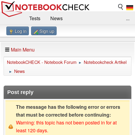
Tests
News
...
Log in
Sign up
Benchmarks / Technik
Externe Tests
Kaufberatung
Deals
Suche
Jobs
Main Menu
Forum
Impressum
NotebookCHECK - Notebook Forum
Notebookcheck Artikel
►
News
►
Post reply
The message has the following error or errors
that must be corrected before continuing:
Warning: this topic has not been posted in for at
least 120 days.