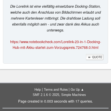
Die Lorelink ist eine vielfältig einsetzbare Docking-Station,
welche auch den Anschluss von Bildschirmen erlaubt und
mehrere Kartenleser mitbringt. Die drahtlose Ladung soll
ebenfalls möglich sein - und zwar dank des Akkus auch
unterwegs.
https://www.notebookcheck.com/Lorelink-23-in-1-Docking-
Hub-mit-Akku-startet-zum-Vorzugspreis.724768.0.html
QUOTE
|
|
Help
Terms and Rules
Go Up ▲
,
SMF 2.1.6 © 2025
Simple Machines
Page created in 0.003 seconds with 17 queries.