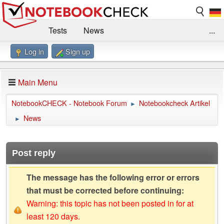
Tests
News
...
Log in
Sign up
Benchmarks / Technik
Externe Tests
Kaufberatung
Deals
Suche
Jobs
Main Menu
Forum
Impressum
NotebookCHECK - Notebook Forum
Notebookcheck Artikel
►
News
►
Post reply
The message has the following error or errors
that must be corrected before continuing:
Warning: this topic has not been posted in for at
least 120 days.