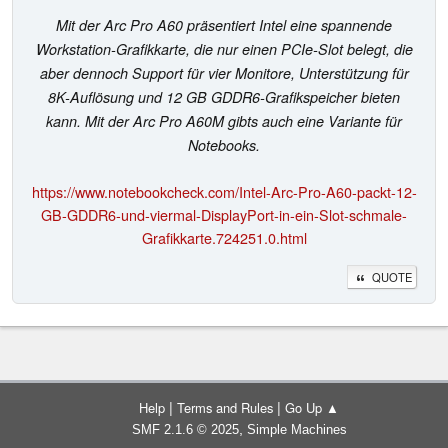
Mit der Arc Pro A60 präsentiert Intel eine spannende
Workstation-Grafikkarte, die nur einen PCIe-Slot belegt, die
aber dennoch Support für vier Monitore, Unterstützung für
8K-Auflösung und 12 GB GDDR6-Grafikspeicher bieten
kann. Mit der Arc Pro A60M gibts auch eine Variante für
Notebooks.
https://www.notebookcheck.com/Intel-Arc-Pro-A60-packt-12-
GB-GDDR6-und-viermal-DisplayPort-in-ein-Slot-schmale-
Grafikkarte.724251.0.html
QUOTE
|
|
Help
Terms and Rules
Go Up ▲
,
SMF 2.1.6 © 2025
Simple Machines