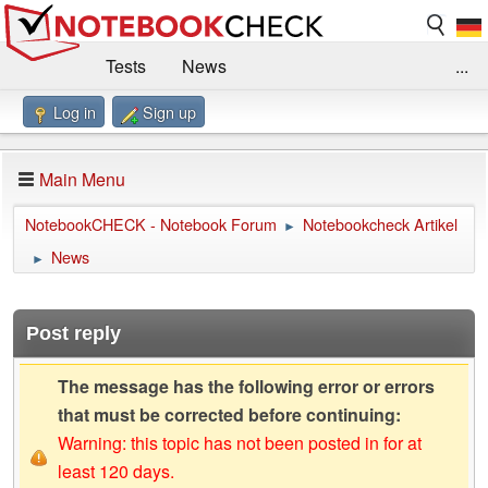
Tests
News
...
Log in
Sign up
Benchmarks / Technik
Externe Tests
Kaufberatung
Deals
Suche
Jobs
Main Menu
Forum
Impressum
NotebookCHECK - Notebook Forum
Notebookcheck Artikel
►
News
►
Post reply
The message has the following error or errors
that must be corrected before continuing:
Warning: this topic has not been posted in for at
least 120 days.