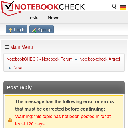
Tests
News
...
Log in
Sign up
Benchmarks / Technik
Externe Tests
Kaufberatung
Deals
Suche
Jobs
Main Menu
Forum
Impressum
NotebookCHECK - Notebook Forum
Notebookcheck Artikel
►
News
►
Post reply
The message has the following error or errors
that must be corrected before continuing:
Warning: this topic has not been posted in for at
least 120 days.