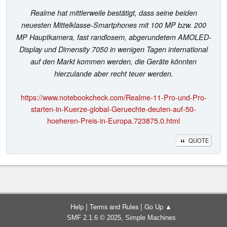
Realme hat mittlerweile bestätigt, dass seine beiden
neuesten Mittelklasse-Smartphones mit 100 MP bzw. 200
MP Hauptkamera, fast randlosem, abgerundetem AMOLED-
Display und Dimensity 7050 in wenigen Tagen international
auf den Markt kommen werden, die Geräte könnten
hierzulande aber recht teuer werden.
https://www.notebookcheck.com/Realme-11-Pro-und-Pro-
starten-in-Kuerze-global-Geruechte-deuten-auf-50-
hoeheren-Preis-in-Europa.723875.0.html
QUOTE
|
|
Help
Terms and Rules
Go Up ▲
,
SMF 2.1.6 © 2025
Simple Machines