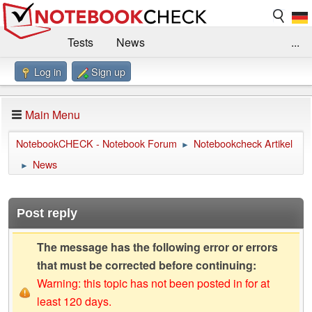
Tests
News
...
Log in
Sign up
Benchmarks / Technik
Externe Tests
Kaufberatung
Deals
Suche
Jobs
Main Menu
Forum
Impressum
NotebookCHECK - Notebook Forum
Notebookcheck Artikel
►
News
►
Post reply
The message has the following error or errors
that must be corrected before continuing:
Warning: this topic has not been posted in for at
least 120 days.