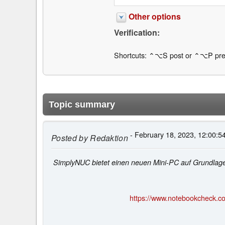
Other options
Verification:
Shortcuts: ⌃⌥S post or ⌃⌥P pre
Topic summary
- February 18, 2023, 12:00:5
Posted by
Redaktion
SimplyNUC bietet einen neuen Mini-PC auf Grundlage e
https://www.notebookcheck.co