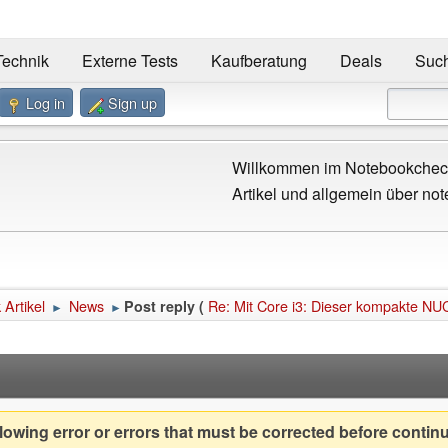
Technik
Externe Tests
Kaufberatung
Deals
Suc
Log in
Sign up
Willkommen im Notebookcheck
Artikel und allgemein über not
Artikel
News
Re: Mit Core i3: Dieser kompakte NUC
Post reply (
►
►
owing error or errors that must be corrected before contin