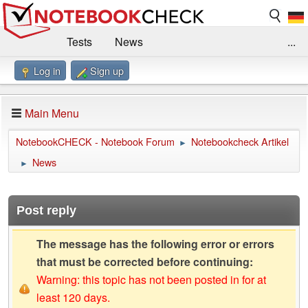
Tests
News
...
Log in
Sign up
Benchmarks / Technik
Externe Tests
Kaufberatung
Deals
Suche
Jobs
Main Menu
Forum
Impressum
NotebookCHECK - Notebook Forum
Notebookcheck Artikel
►
News
►
Post reply
The message has the following error or errors
that must be corrected before continuing:
Warning: this topic has not been posted in for at
least 120 days.