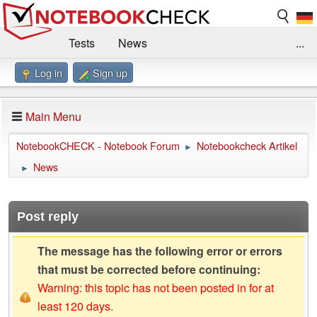
Tests
News
...
Log in
Sign up
Benchmarks / Technik
Externe Tests
Kaufberatung
Deals
Suche
Jobs
Main Menu
Forum
Impressum
NotebookCHECK - Notebook Forum
Notebookcheck Artikel
►
News
►
Post reply
The message has the following error or errors
that must be corrected before continuing:
Warning: this topic has not been posted in for at
least 120 days.