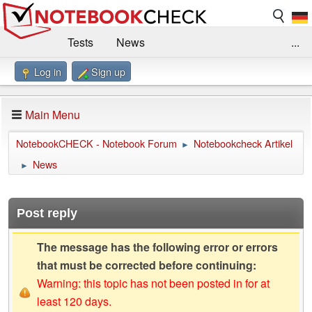
Tests
News
...
Log in
Sign up
Benchmarks / Technik
Externe Tests
Kaufberatung
Deals
Suche
Jobs
Main Menu
Forum
Impressum
NotebookCHECK - Notebook Forum
Notebookcheck Artikel
►
News
►
Post reply
The message has the following error or errors
that must be corrected before continuing:
Warning: this topic has not been posted in for at
least 120 days.