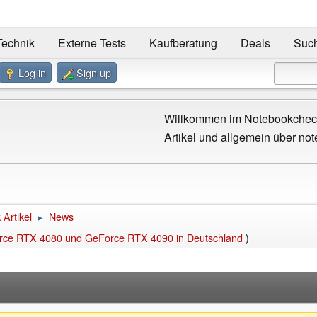
Technik
Externe Tests
Kaufberatung
Deals
Suc
Log in
Sign up
Willkommen im Notebookcheck
Artikel und allgemein über not
Artikel
News
►
Force RTX 4080 und GeForce RTX 4090 in Deutschland
)