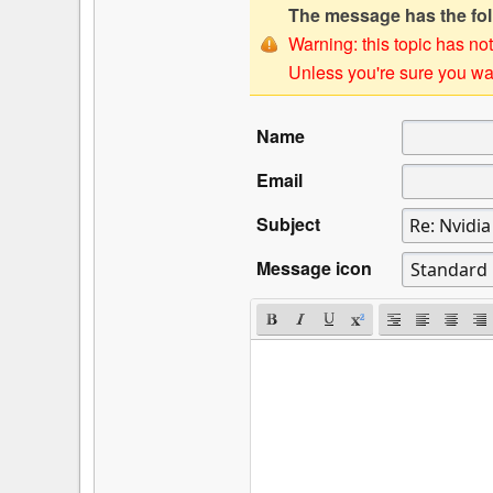
The message has the foll
Warning: this topic has not
Unless you're sure you wan
Name
Email
Subject
Message icon