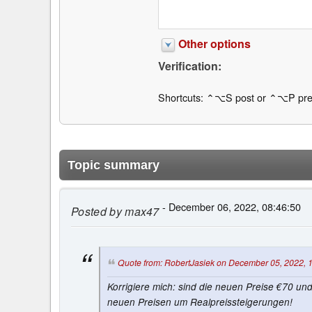
Other options
Verification:
Shortcuts: ⌃⌥S post or ⌃⌥P pre
Topic summary
- December 06, 2022, 08:46:50
Posted by
max47
Quote from: RobertJasiek on December 05, 2022, 
Korrigiere mich: sind die neuen Preise €70 un
neuen Preisen um Realpreissteigerungen!