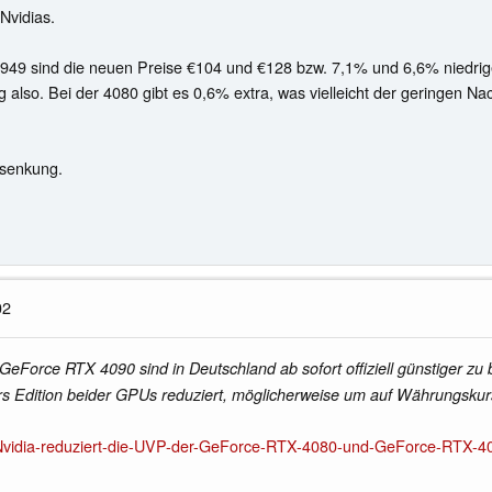
Nvidias.
49 sind die neuen Preise €104 und €128 bzw. 7,1% und 6,6% niedrige
lso. Bei der 4080 gibt es 0,6% extra, was vielleicht der geringen Nach
ssenkung.
02
Force RTX 4090 sind in Deutschland ab sofort offiziell günstiger zu
s Edition beider GPUs reduziert, möglicherweise um auf Währungsku
Nvidia-reduziert-die-UVP-der-GeForce-RTX-4080-und-GeForce-RTX-40