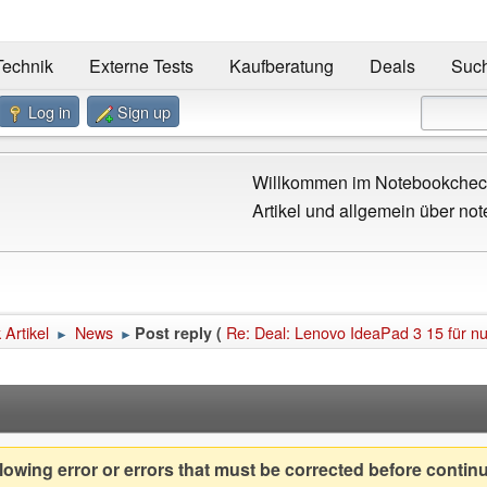
Technik
Externe Tests
Kaufberatung
Deals
Suc
Log in
Sign up
Willkommen im Notebookcheck
Artikel und allgemein über not
Artikel
News
Re: Deal: Lenovo IdeaPad 3 15 für n
Post reply (
►
►
owing error or errors that must be corrected before contin