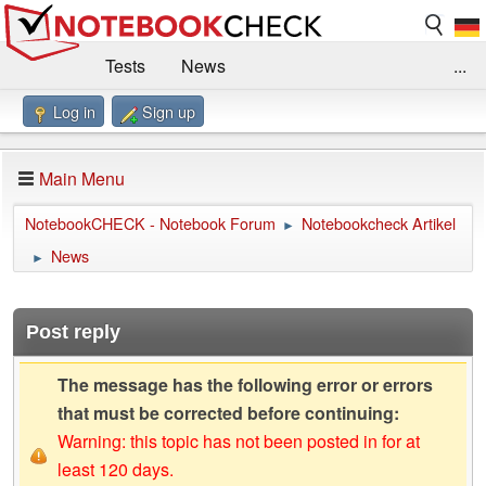
Tests
News
...
Log in
Sign up
Benchmarks / Technik
Externe Tests
Kaufberatung
Deals
Suche
Jobs
Main Menu
Forum
Impressum
NotebookCHECK - Notebook Forum
Notebookcheck Artikel
►
News
►
Post reply
The message has the following error or errors
that must be corrected before continuing:
Warning: this topic has not been posted in for at
least 120 days.