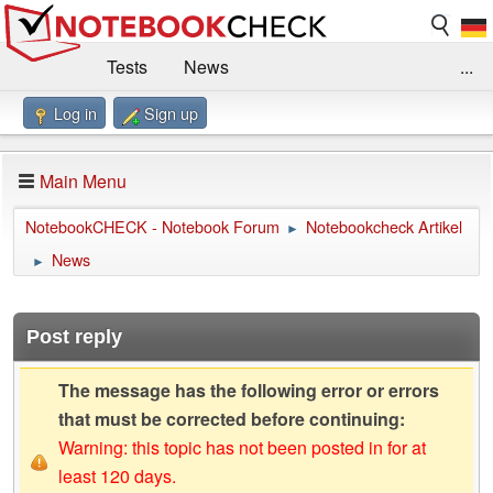
Tests
News
...
Log in
Sign up
Benchmarks / Technik
Externe Tests
Kaufberatung
Deals
Suche
Jobs
Main Menu
Forum
Impressum
NotebookCHECK - Notebook Forum
Notebookcheck Artikel
►
News
►
Post reply
The message has the following error or errors
that must be corrected before continuing:
Warning: this topic has not been posted in for at
least 120 days.