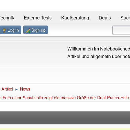
Technik
Externe Tests
Kaufberatung
Deals
Suc
Log in
Sign up
Willkommen im Notebookcheck
Artikel und allgemein über not
Artikel
News
►
s Foto einer Schutzfolie zeigt die massive Größe der Dual-Punch-Hole