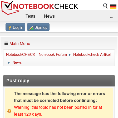
Tests
News
...
Log in
Sign up
Benchmarks / Technik
Externe Tests
Kaufberatung
Deals
Suche
Jobs
Main Menu
Forum
Impressum
NotebookCHECK - Notebook Forum
Notebookcheck Artikel
►
News
►
Post reply
The message has the following error or errors
that must be corrected before continuing:
Warning: this topic has not been posted in for at
least 120 days.