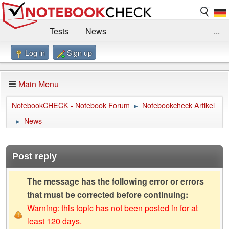
Tests
News
...
Log in
Sign up
Benchmarks / Technik
Externe Tests
Kaufberatung
Deals
Suche
Jobs
Main Menu
Forum
Impressum
NotebookCHECK - Notebook Forum
Notebookcheck Artikel
►
News
►
Post reply
The message has the following error or errors
that must be corrected before continuing:
Warning: this topic has not been posted in for at
least 120 days.