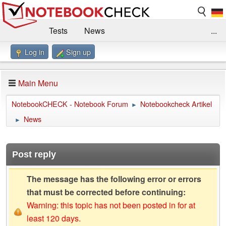
Tests
News
...
Log in
Sign up
Benchmarks / Technik
Externe Tests
Kaufberatung
Deals
Suche
Jobs
Main Menu
Forum
Impressum
NotebookCHECK - Notebook Forum
Notebookcheck Artikel
►
News
►
Post reply
The message has the following error or errors
that must be corrected before continuing:
Warning: this topic has not been posted in for at
least 120 days.