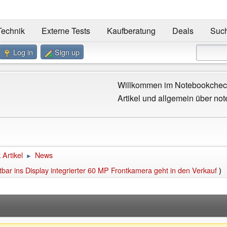
Technik
Externe Tests
Kaufberatung
Deals
Suc
Log in
Sign up
Willkommen im Notebookcheck
Artikel und allgemein über not
Artikel
News
►
bar ins Display integrierter 60 MP Frontkamera geht in den Verkauf
)