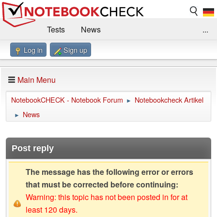
Tests
News
...
Log in
Sign up
Benchmarks / Technik
Externe Tests
Kaufberatung
Deals
Suche
Jobs
Main Menu
Forum
Impressum
NotebookCHECK - Notebook Forum
Notebookcheck Artikel
►
News
►
Post reply
The message has the following error or errors
that must be corrected before continuing:
Warning: this topic has not been posted in for at
least 120 days.