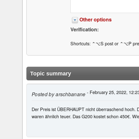
Other options
Verification:
Shortcuts: ⌃⌥S post or ⌃⌥P pre
Topic summary
- February 25, 2022, 12:2
Posted by
arschbanane
Der Preis ist ÜBERHAUPT nicht überraschend hoch. D
waren ähnlich teuer. Das G200 kostet schon 450€. Wi