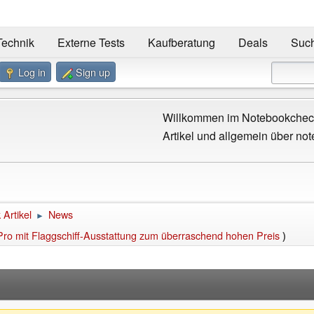
Technik
Externe Tests
Kaufberatung
Deals
Suc
Log in
Sign up
Willkommen im Notebookcheck
Artikel und allgemein über not
Artikel
News
►
Pro mit Flaggschiff-Ausstattung zum überraschend hohen Preis
)