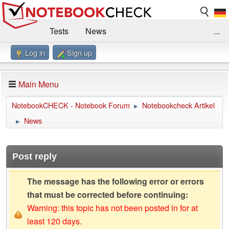
Tests
News
...
Log in
Sign up
Benchmarks / Technik
Externe Tests
Kaufberatung
Deals
Suche
Jobs
Main Menu
Forum
Impressum
NotebookCHECK - Notebook Forum
Notebookcheck Artikel
►
News
►
Post reply
The message has the following error or errors
that must be corrected before continuing:
Warning: this topic has not been posted in for at
least 120 days.