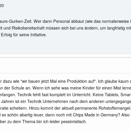
20
t Saure-Gurken-Zeit. Wer dann Personal abbaut (wie das normalerweise in 
 und Risikobereitschaft müssen sich bei uns ändern, um langfristig mit
folg für seine Initiative.
 dazu wie "wir bauen jetzt Mal eine Produktion auf". Ich glaube kaum
n der Schule an. Wenn ich sehe was meine Kinder für einen Mist lerne
nfangen. Technik fehlt fast komplett im Unterricht. Keine Tablets, Sm
Jahren ist ein Technik Unternehmen nach dem anderen untergegangen 
kratie scheitern. Hinzu kommt der aktuell permanente Rohstoffemange
 so schön abartig teuer, dann noch mit Chips Made in Germany? Also 
aber zu dem Thema bin ich leider pessimistisch.