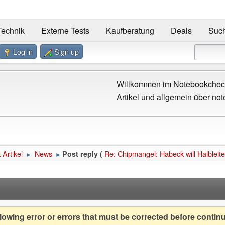
Technik
Externe Tests
Kaufberatung
Deals
Suc
Log in
Sign up
Willkommen im Notebookcheck
Artikel und allgemein über not
Artikel
News
Re: Chipmangel: Habeck will Halbleite
Post reply (
►
►
owing error or errors that must be corrected before contin