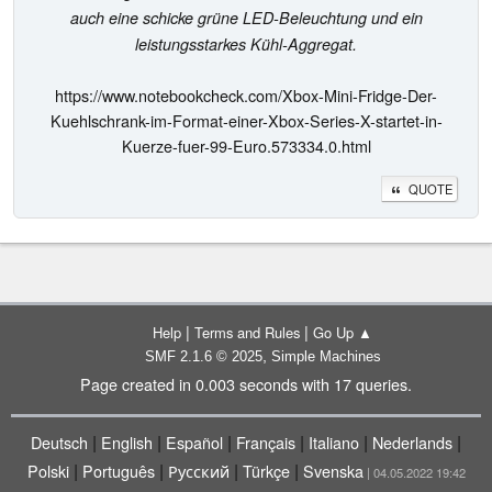
auch eine schicke grüne LED-Beleuchtung und ein
leistungsstarkes Kühl-Aggregat.
https://www.notebookcheck.com/Xbox-Mini-Fridge-Der-
Kuehlschrank-im-Format-einer-Xbox-Series-X-startet-in-
Kuerze-fuer-99-Euro.573334.0.html
QUOTE
|
|
Help
Terms and Rules
Go Up ▲
,
SMF 2.1.6 © 2025
Simple Machines
Page created in 0.003 seconds with 17 queries.
|
|
|
|
|
|
Deutsch
English
Español
Français
Italiano
Nederlands
|
|
|
|
Polski
Português
Русский
Türkçe
Svenska
| 04.05.2022 19:42