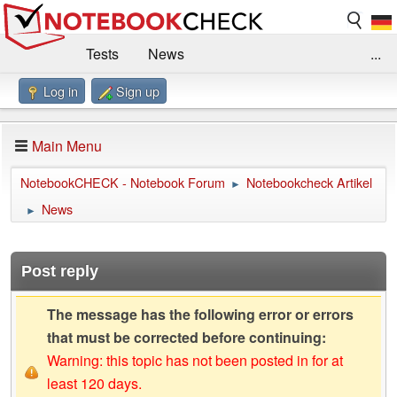
Tests
News
...
Log in
Sign up
Benchmarks / Technik
Externe Tests
Kaufberatung
Deals
Suche
Jobs
Main Menu
Forum
Impressum
NotebookCHECK - Notebook Forum
Notebookcheck Artikel
►
News
►
Post reply
The message has the following error or errors
that must be corrected before continuing:
Warning: this topic has not been posted in for at
least 120 days.