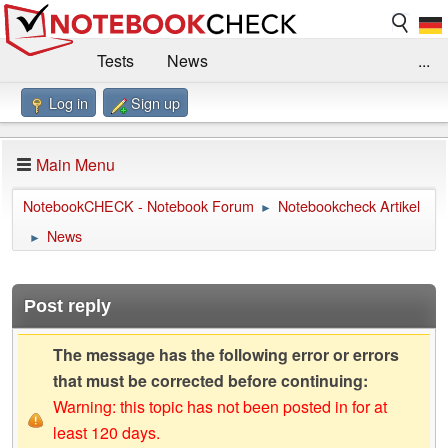
Tests
News
...
Log in
Sign up
Benchmarks / Technik
Externe Tests
Kaufberatung
Deals
Suche
Jobs
Main Menu
Forum
Impressum
NotebookCHECK - Notebook Forum
Notebookcheck Artikel
►
News
►
Post reply
The message has the following error or errors
that must be corrected before continuing:
Warning: this topic has not been posted in for at
least 120 days.