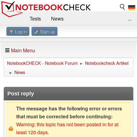
Tests
News
...
Log in
Sign up
Benchmarks / Technik
Externe Tests
Kaufberatung
Deals
Suche
Jobs
Main Menu
Forum
Impressum
NotebookCHECK - Notebook Forum
Notebookcheck Artikel
►
News
►
Post reply
The message has the following error or errors
that must be corrected before continuing:
Warning: this topic has not been posted in for at
least 120 days.