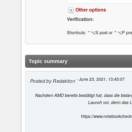
Other options
Verification:
Shortcuts: ⌃⌥S post or ⌃⌥P pre
Topic summary
- June 23, 2021, 13:45:07
Posted by
Redaktion
Nachdem AMD bereits bestätigt hat, dass die bislan
Launch vor, denn das U
https://www.notebookchec