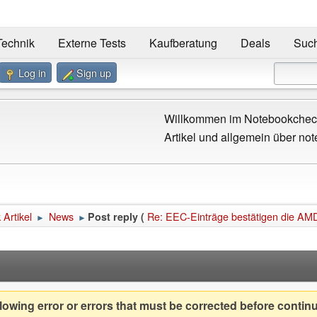
Technik
Externe Tests
Kaufberatung
Deals
Suc
Log in
Sign up
Willkommen im Notebookcheck
Artikel und allgemein über not
Artikel
News
Re: EEC-Einträge bestätigen die A
Post reply (
►
►
owing error or errors that must be corrected before contin